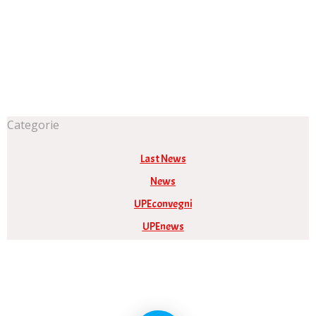
Categorie
Last News
News
UPEconvegni
UPEnews