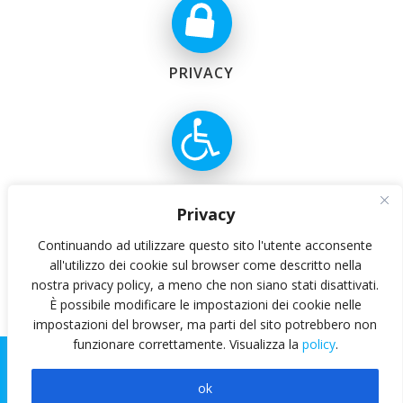
© 2026 APEF. Created for free using WordPress and
Colibri
PRIVACY
ACCESSIBILITÀ
Privacy
Continuando ad utilizzare questo sito l'utente acconsente
all'utilizzo dei cookie sul browser come descritto nella
nostra privacy policy, a meno che non siano stati disattivati.
È possibile modificare le impostazioni dei cookie nelle
ATENEO FEDERICO II
impostazioni del browser, ma parti del sito potrebbero non
funzionare correttamente. Visualizza la
policy
.
©
APEF2023 [Administrator e Web Designer: dott.ssa
Stefania Grasso, CSI Centro Servizi Informativi dell'Università
Federico II]
ok