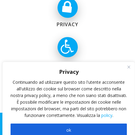
© 2026 APEF. Created for free using WordPress and
Colibri
PRIVACY
ACCESSIBILITÀ
Privacy
Continuando ad utilizzare questo sito l'utente acconsente
all'utilizzo dei cookie sul browser come descritto nella
nostra privacy policy, a meno che non siano stati disattivati.
È possibile modificare le impostazioni dei cookie nelle
ATENEO FEDERICO II
impostazioni del browser, ma parti del sito potrebbero non
funzionare correttamente. Visualizza la
policy
.
©
APEF2023 [Administrator e Web Designer: dott.ssa
Stefania Grasso, CSI Centro Servizi Informativi dell'Università
Federico II]
ok