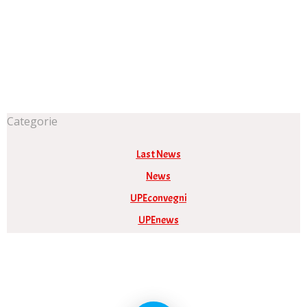
Categorie
Last News
News
UPEconvegni
UPEnews